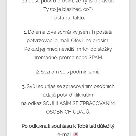
za dost, potvrď prosím, že Ty jsi opravdu
Ty (to je blázinec, co?)
Postupuj takto:
1.
Do emailové schránky jsem Ti poslala
potvrzovací e-mail. Otevři ho prosím.
Pokud jej hned nevidíš, mrkni do složky
hromadné, promo nebo SPAM.
2.
Seznam se s podmínkami.
3.
Svůj souhlas se zpracováním osobních
údajů potvrď kliknutím
na odkaz SOUHLASÍM SE ZPRACOVÁNÍM
OSOBNÍCH ÚDAJŮ.
Po odkliknutí souhlasu k Tobě letí důležitý
e-mail