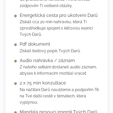
zodpovím Ti veškeré otázky.
Energetická cesta pro ukotvení Darů
Získáš cca 20 min nahrávku, která Ti
zprostředkuje spojení s klíčovou esencí
Tvých Darů.
Pdf dokument
Získáš textový popis Tvých Darů.
Audio nahrávka / záznam
Z našeho setkání dostaneš audio záznam,
abyses k informacím mohl(a) vracet.
2 x 75 min konzultace
Na načítání Darů navážeme a podpořím Tě
na Tvé další cestě v tématech, která
vyplynou.
Mandala nesoucí energii Tvých Darů