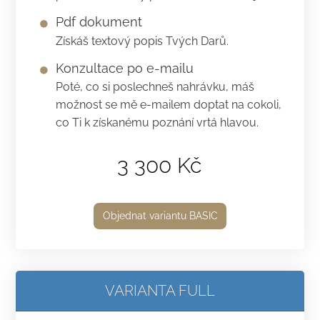
Pdf dokument
Získáš textový popis Tvých Darů.
Konzultace po e-mailu
Poté, co si poslechneš nahrávku, máš
možnost se mě e-mailem doptat na cokoli,
co Ti k získanému poznání vrtá hlavou.
3 300 Kč
Objednat variantu BASIC
VARIANTA FULL