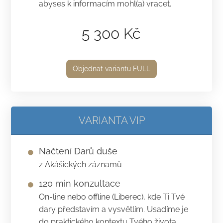
abyses k informacím mohl(a) vracet.
5 300 Kč
Objednat variantu FULL
VARIANTA VIP
Načtení Darů duše
z Akášických záznamů
120 min konzultace
On-line nebo offline (Liberec), kde Ti Tvé
dary představím a vysvětlím. Usadíme je
do praktického kontextu Tvého života,