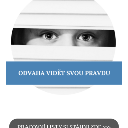
PRACOVNÍ LISTY SI STÁHNI ZDE >>>