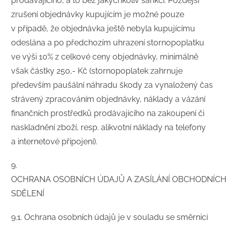
prodávajícího, a to bez jakýchkoliv sankcí. Pozdější
zrušení objednávky kupujícím je možné pouze
v případě, že objednávka ještě nebyla kupujícímu
odeslána a po předchozím uhrazení stornopoplatku
ve výši 10% z celkové ceny objednávky, minimálně
však částky 250,- Kč (stornopoplatek zahrnuje
především paušální náhradu škody za vynaložený čas
strávený zpracováním objednávky, náklady a vázání
finančních prostředků prodávajícího na zakoupení či
naskladnění zboží, resp. alikvotní náklady na telefony
a internetové připojení).
​9.
OCHRANA OSOBNÍCH ÚDAJŮ A ZASÍLÁNÍ OBCHODNÍC
SDĚLENÍ
​9.1. Ochrana osobních údajů je v souladu se směrnicí