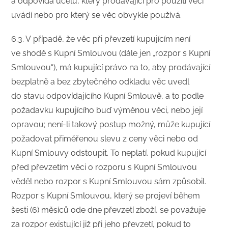
a odpovídá účelu, který prodávající pro použití věci
uvádí nebo pro který se věc obvykle používá.
6.3. V případě, že věc při převzetí kupujícím není
ve shodě s Kupní Smlouvou (dále jen „rozpor s Kupní
Smlouvou“), má kupující právo na to, aby prodávající
bezplatně a bez zbytečného odkladu věc uvedl
do stavu odpovídajícího Kupní Smlouvě, a to podle
požadavku kupujícího buď výměnou věci, nebo její
opravou; není-li takový postup možný, může kupující
požadovat přiměřenou slevu z ceny věci nebo od
Kupní Smlouvy odstoupit. To neplatí, pokud kupující
před převzetím věci o rozporu s Kupní Smlouvou
věděl nebo rozpor s Kupní Smlouvou sám způsobil.
Rozpor s Kupní Smlouvou, který se projeví během
šesti (6) měsíců ode dne převzetí zboží, se považuje
za rozpor existující již při jeho převzetí, pokud to