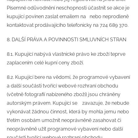
Písemné odůvodnění neschopnosti účastnit se akce je
kupující povinen zaslat emailem na nebo neprodleně
kontaktovat prodávajícího telefonicky na 724 689 370.
8. DALŠÍ PRÁVA A POVINNOSTI SMLUVNÍCH STRAN
​8.1. Kupující nabývá vlastnické právo ke zboží teprve
zaplacením celé kupní ceny zboží.
8.2. Kupující bere na vědomí, že programové vybavení
a další součásti tvořící webové rozhraní obchodu
(včetně fotografií nabízeného zboží) jsou chráněny
autorským právem. Kupující se zavazuje, že nebude
vykonávat žádnou činnost, která by mohla jemu nebo
třetím osobám umožnit neoprávněně zasahovat či
neoprávněně užít programové vybavení nebo další
součásti tvořící webové rozhraní obchodu.