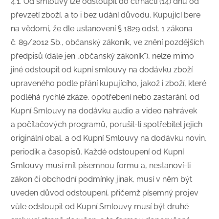
​4.1. Od smlouvy lze odstoupit do čtrnácti (14) dnů od
převzetí zboží, a to i bez udání důvodu. Kupující bere
na vědomí, že dle ustanovení § 1829 odst. 1 zákona
č. 89/2012 Sb., občanský zákoník, ve znění pozdějších
předpisů (dále jen „občanský zákoník“), nelze mimo
jiné odstoupit od kupní smlouvy na dodávku zboží
upraveného podle přání kupujícího, jakož i zboží, které
podléhá rychlé zkáze, opotřebení nebo zastarání, od
Kupní Smlouvy na dodávku audio a video nahrávek
a počítačových programů, porušil-li spotřebitel jejich
originální obal, a od Kupní Smlouvy na dodávku novin,
periodik a časopisů. Každé odstoupení od Kupní
Smlouvy musí mít písemnou formu a, nestanoví-li
zákon či obchodní podmínky jinak, musí v něm být
uveden důvod odstoupení, přičemž písemný projev
vůle odstoupit od Kupní Smlouvy musí být druhé