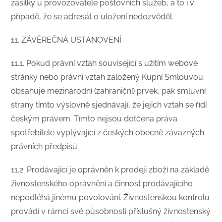
zásilky u provozovatele poštovních služeb, a to i v
případě, že se adresát o uložení nedozvěděl.
​11. ZÁVĚREČNÁ USTANOVENÍ
​11.1. Pokud právní vztah související s užitím webové
stránky nebo právní vztah založený Kupní Smlouvou
obsahuje mezinárodní (zahraniční) prvek, pak smluvní
strany tímto výslovně sjednávají, že jejich vztah se řídí
českým právem. Tímto nejsou dotčena práva
spotřebitele vyplývající z českých obecně závazných
právních předpisů.
11.2. Prodávající je oprávněn k prodeji zboží na základě
živnostenského oprávnění a činnost prodávajícího
nepodléhá jinému povolování. Živnostenskou kontrolu
provádí v rámci své působnosti příslušný živnostenský