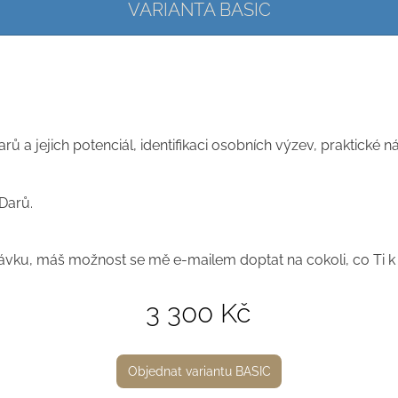
VARIANTA BASIC
ů a jejich potenciál, identifikaci osobních výzev, praktické n
Darů.
rávku, máš možnost se mě e-mailem doptat na cokoli, co Ti k
3 300 Kč
Objednat variantu BASIC