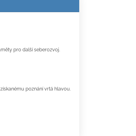
áměty pro další seberozvoj.
 získanému poznání vrtá hlavou.