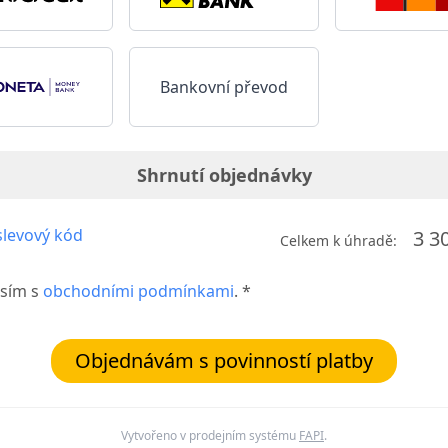
Bankovní převod
Shrnutí objednávky
levový kód
3 3
Celkem k úhradě:
sím s
obchodními podmínkami
. *
Objednávám s povinností platby
Vytvořeno v prodejním systému
FAPI
.