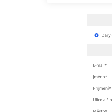
Dary 
E-mail*
Jméno*
Příjmení*
Ulice a č.p
Město*