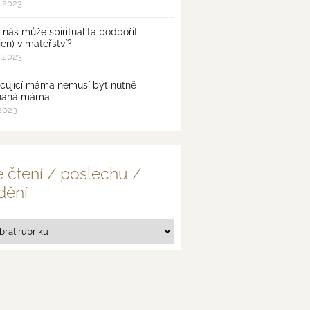
8.2023
 nás může spiritualita podpořit
jen) v mateřství?
6.2023
cující máma nemusí být nutně
naná máma
.2023
 čtení / poslechu /
dění