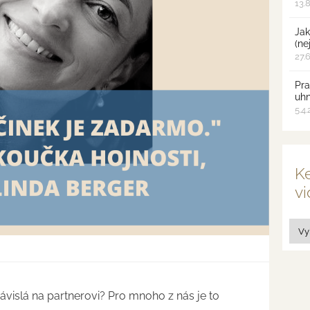
13.
Jak
(ne
27.
Pra
uh
5.4
Ke
vi
 závislá na partnerovi? Pro mnoho z nás je to