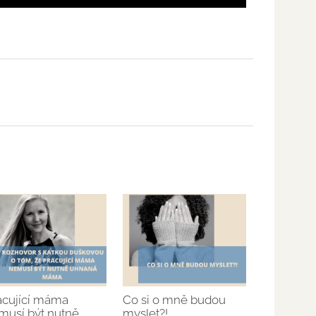
acující máma
Co si o mně budou
musí být nutně
myslet?!