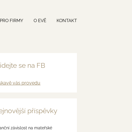
PRO FIRMY
O EVĚ
KONTAKT
idejte se na FB
skavě vás provedu
jnovější příspěvky
anční závislost na mateřské