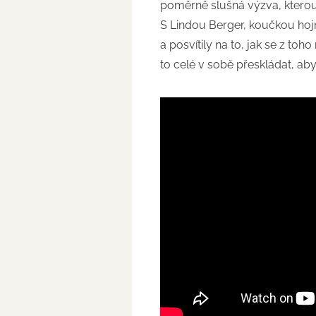
poměrně slušná výzva, ktero
S Lindou Berger, koučkou hojn
a posvítily na to, jak se z toh
to celé v sobě přeskládat, ab