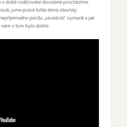
u v době rodičovské dovolené procházíme.
osti, jsme právě tohle téma otevřely
o nepříjemného pocitu „závislosti“ vymanit a jak
y nám v tom bylo dobře.