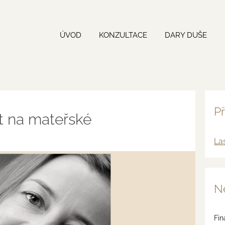
ÚVOD
KONZULTACE
DARY DUŠE
Př
st na mateřské
La
Ne
Fin