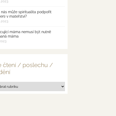
8.2023
 nás může spiritualita podpořit
jen) v mateřství?
6.2023
cující máma nemusí být nutně
naná máma
.2023
 čtení / poslechu /
dění