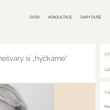
ÚVOD
KONZULTACE
DARY DUŠE
Př
nešvary si „hýčkáme“
La
Ne
Fin