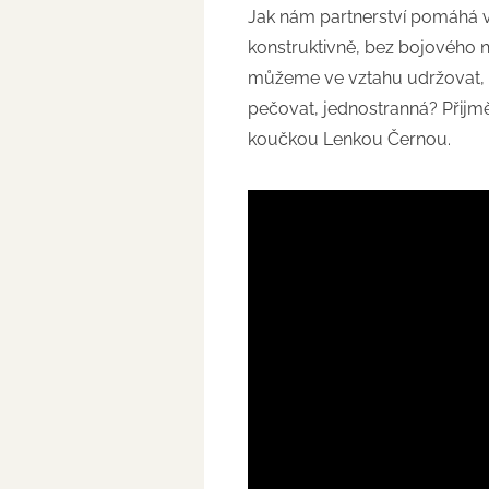
Jak nám partnerství pomáhá v 
konstruktivně, bez bojového n
můžeme ve vztahu udržovat, a
pečovat, jednostranná? Přijm
koučkou Lenkou Černou.