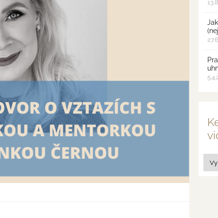
13.
Jak
(ne
27.
Pra
uh
5.4
Ke
vi