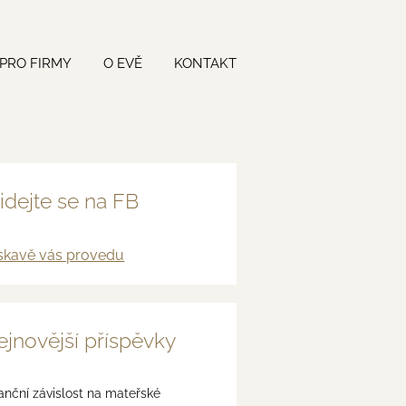
PRO FIRMY
O EVĚ
KONTAKT
idejte se na FB
skavě vás provedu
jnovější příspěvky
anční závislost na mateřské