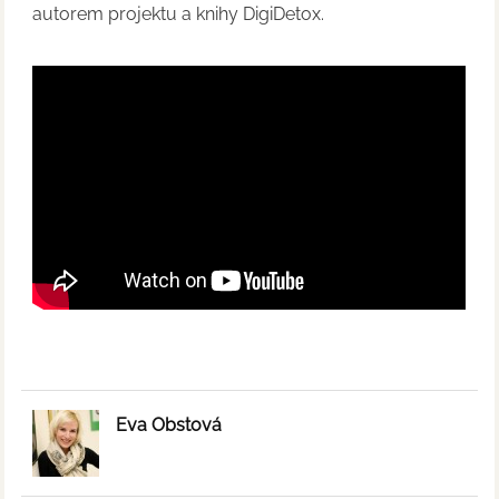
autorem projektu a knihy DigiDetox.
Eva Obstová