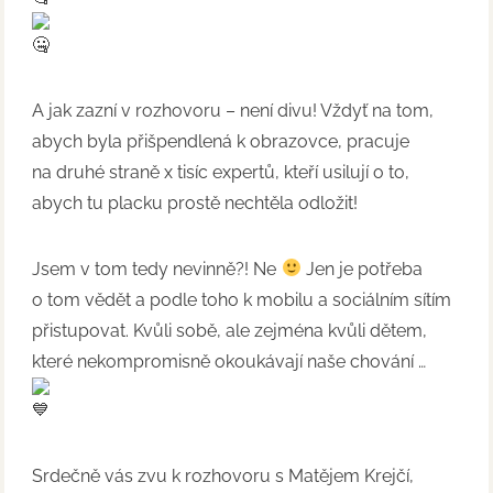
A jak zazní v rozhovoru – není divu! Vždyť na tom,
abych byla přišpendlená k obrazovce, pracuje
na druhé straně x tisíc expertů, kteří usilují o to,
abych tu placku prostě nechtěla odložit!
Jsem v tom tedy nevinně?! Ne
Jen je potřeba
o tom vědět a podle toho k mobilu a sociálním sítím
přistupovat. Kvůli sobě, ale zejména kvůli dětem,
které nekompromisně okoukávají naše chování …
Srdečně vás zvu k rozhovoru s Matějem Krejčí,