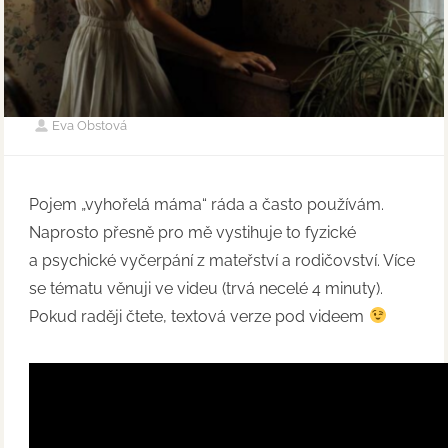
Eva Obstová
Pojem „vyhořelá máma“ ráda a často používám.
Naprosto přesně pro mě vystihuje to fyzické
a psychické vyčerpání z mateřství a rodičovství. Více
se tématu věnuji ve videu (trvá necelé 4 minuty).
Pokud raději čtete, textová verze pod videem