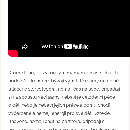
Kromě toho, že vyhořelým mámám z vlastních dětí
hodně často hrabe, bývají vyhořelé mámy unavené,
utlačené stereotypem, nemají čas na sebe, připadají
si na spoustu věcí samy, nebaví je celodenní péče
o děti nebo je nebaví jejich práce a domů chodí
vyčerpané a nemají energii pro své děti, vzteklé,
unavené, nemají chuť na partnera, připadají si
nedoceněné a často bývají samy ze sebe zklamané,