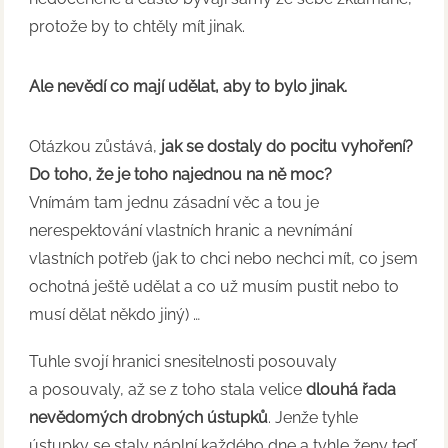
protože by to chtěly mít jinak.
Ale nevědí co mají udělat, aby to bylo jinak.
Otázkou zůstává,
jak se dostaly do pocitu vyhoření?
Do toho, že je toho najednou na ně moc?
Vnímám tam jednu zásadní věc a tou je
nerespektování vlastních hranic a nevnímání
vlastních potřeb (jak to chci nebo nechci mít, co jsem
ochotná ještě udělat a co už musím pustit nebo to
musí dělat někdo jiný) …
Tuhle svojí hranici snesitelnosti posouvaly
a posouvaly, až se z toho stala velice
dlouhá řada
nevědomých drobných ústupků
. Jenže tyhle
ústupky se staly náplní každého dne a tyhle ženy teď