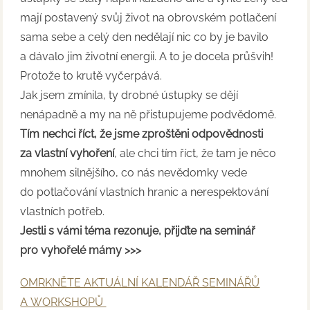
mají postavený svůj život na obrovském potlačení
sama sebe a celý den nedělají nic co by je bavilo
a dávalo jim životní energii. A to je docela průšvih!
Protože to krutě vyčerpává.
Jak jsem zmínila, ty drobné ústupky se dějí
nenápadně a my na ně přistupujeme podvědomě.
Tím nechci říct, že jsme zproštěni odpovědnosti
za vlastní vyhoření
, ale chci tím říct, že tam je něco
mnohem silnějšího, co nás nevědomky vede
do potlačování vlastních hranic a nerespektování
vlastních potřeb.
Jestli s vámi téma rezonuje, přijďte na seminář
pro vyhořelé mámy >>>
OMRKNĚTE AKTUÁLNÍ KALENDÁŘ SEMINÁŘŮ
A WORKSHOPŮ