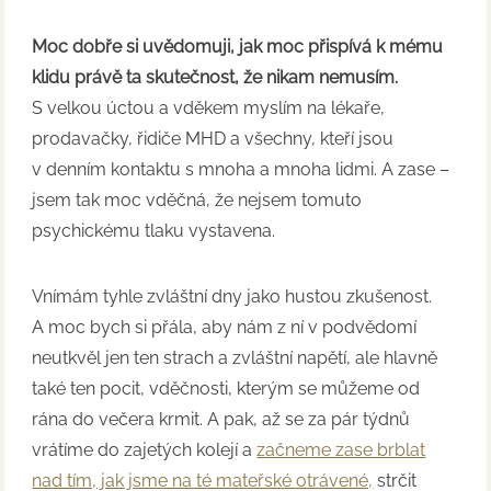
Moc dobře si uvědomuji, jak moc přispívá k mému
klidu právě ta skutečnost, že nikam nemusím.
S velkou úctou a vděkem myslím na lékaře,
prodavačky, řidiče MHD a všechny, kteří jsou
v denním kontaktu s mnoha a mnoha lidmi. A zase –
jsem tak moc vděčná, že nejsem tomuto
psychickému tlaku vystavena.
Vnímám tyhle zvláštní dny jako hustou zkušenost.
A moc bych si přála, aby nám z ní v podvědomí
neutkvěl jen ten strach a zvláštní napětí, ale hlavně
také ten pocit, vděčnosti, kterým se můžeme od
rána do večera krmit. A pak, až se za pár týdnů
vrátíme do zajetých kolejí a
začneme zase brblat
nad tím, jak jsme na té mateřské otrávené,
strčit