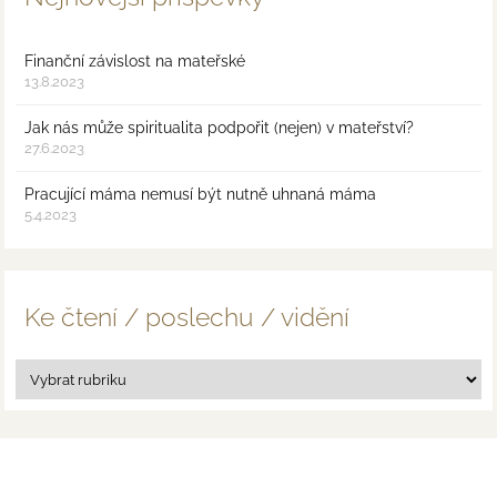
Finanční závislost na mateřské
13.8.2023
Jak nás může spiritualita podpořit (nejen) v mateřství?
27.6.2023
Pracující máma nemusí být nutně uhnaná máma
5.4.2023
Ke čtení / poslechu / vidění