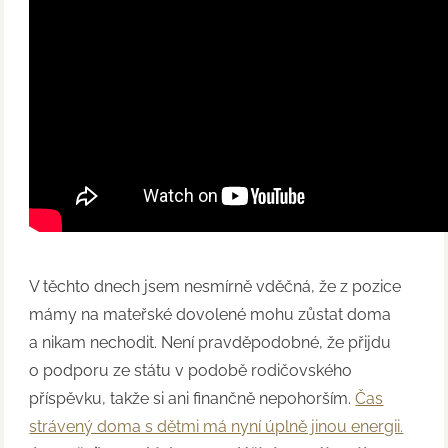
V těchto dnech jsem nesmírně vděčná, že z pozice
mámy na mateřské dovolené mohu zůstat doma
a nikam nechodit. Není pravděpodobné, že přijdu
o podporu ze státu v podobě rodičovského
příspěvku, takže si ani finančně nepohorším.
Čas
strávený doma s dětmi má nyní úplně jinou energii.