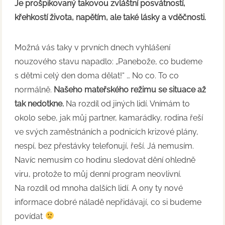
Je prošpikovaný takovou zvláštní posvátností,
křehkostí života, napětím, ale také lásky a vděčnosti.
Možná vás taky v prvních dnech vyhlášení
nouzového stavu napadlo: „Panebože, co budeme
s dětmi celý den doma dělat!“ … No co. To co
normálně.
Našeho mateřského režimu se situace až
tak nedotkne.
Na rozdíl od jiných lidí. Vnímám to
okolo sebe, jak můj partner, kamarádky, rodina řeší
ve svých zaměstnáních a podnicích krizové plány,
nespí, bez přestávky telefonují, řeší. Já nemusím.
Navíc nemusím co hodinu sledovat dění ohledně
viru, protože to můj denní program neovlivní.
Na rozdíl od mnoha dalších lidí. A ony ty nové
informace dobré náladě nepřidávají, co si budeme
povídat