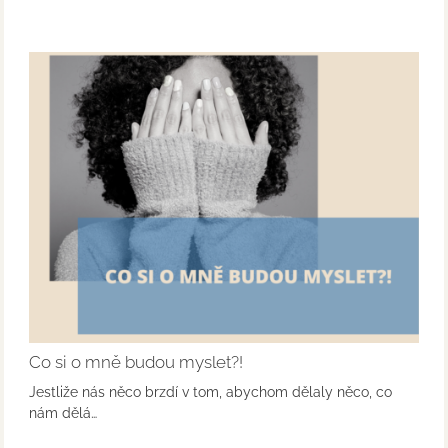
Co si o mně budou myslet?!
Jestliže nás něco brzdí v tom, abychom dělaly něco, co
nám dělá…