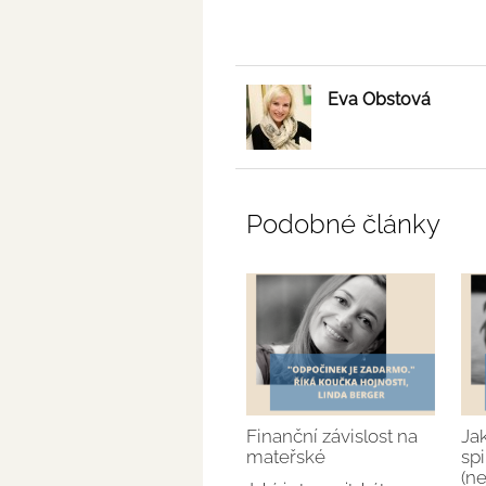
Eva Obstová
Podobné články
Finanční závislost na
Ja
mateřské
spi
(ne