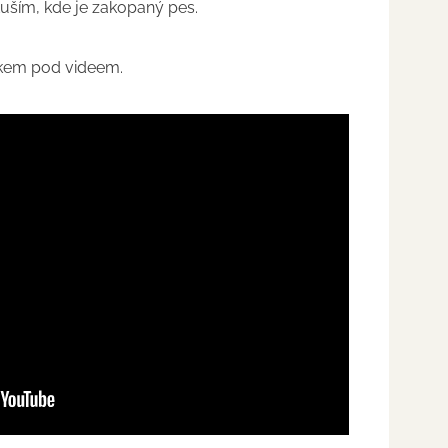
tuším, kde je zakopaný pes.
nkem pod videem.