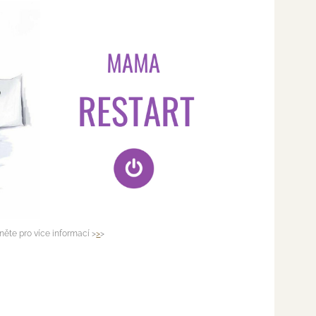
kněte pro více informací >
>
>