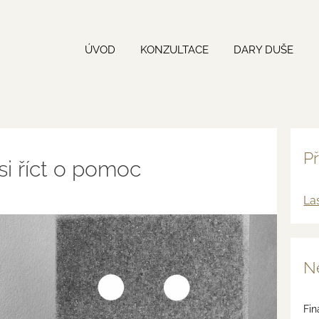
ÚVOD
KONZULTACE
DARY DUŠE
Př
i říct o pomoc
La
Ne
Fin