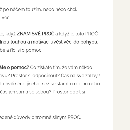
yž po něčem toužím, nebo něco chci,
 věc:
le, když
ZNÁM SVÉ PROČ
a když je toto PROČ
ilnou touhou a motivací uvést věci do pohybu
.
e a říci si o pomoc.
íkáte o pomoc?
Co získáte tím, že vám někdo
vu? Prostor si odpočinout? Čas na své záliby?
chvíli něco jiného, než se starat o rodinu nebo
 čas jen sama se sebou? Prostor dobít si
vedené důvody ohromně silným PROČ.