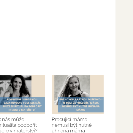
k nás může
Pracující máma
ritualita podpořit
nemusí být nutně
jen) v mateřství?
uhnaná máma