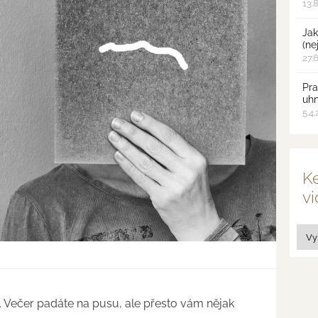
13.
Jak
(ne
27.
Pra
uh
5.4
Ke
vi
. Večer padáte na pusu, ale přesto vám nějak