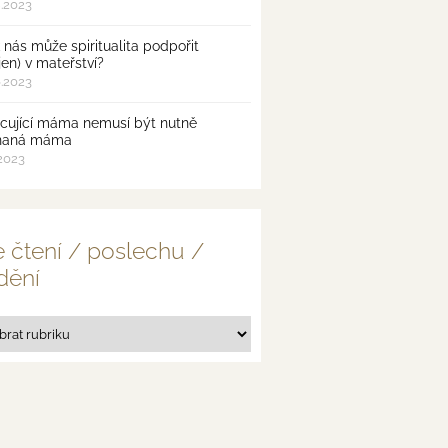
8.2023
 nás může spiritualita podpořit
jen) v mateřství?
6.2023
cující máma nemusí být nutně
naná máma
.2023
 čtení / poslechu /
dění