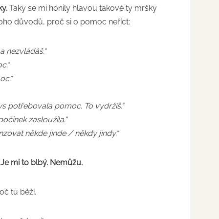
y.
Taky se mi honily hlavou takové ty mršky
oho důvodů, proč si o pomoc neříct:
a nezvládáš.“
c.“
oc.“
bys potřebovala pomoc. To vydržíš.“
počinek zasloužila.“
vat někde jinde / někdy jindy.“
 Je mi to blbý. Nemůžu.
 oč tu běží.