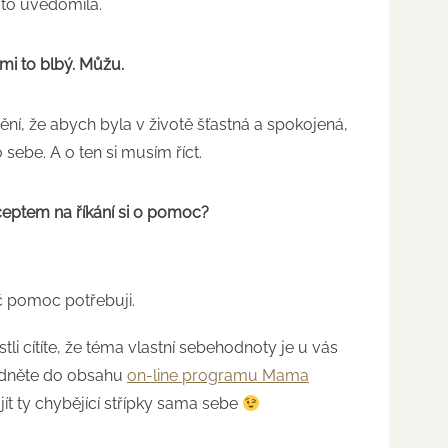
 to uvědomila.
 mi to blbý. Můžu.
ní, že abych byla v životě šťastná a spokojená,
 sebe. A o ten si musím říct.
ceptem na říkání si o pomoc?
č pomoc potřebuji.
stli cítíte, že téma vlastní sebehodnoty je u vás
lédněte do obsahu
on-line programu Mama
ít ty chybějící střípky sama sebe