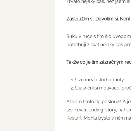
Trvalo nějaký čas, než jsem si
Zasloužím si. Dovolím si. Není
Ruku v ruce s tím šlo uvědomě
potřebuji získat nějaký čas pro
Takže co je tím zázračným re
Uznání vlastní hodnoty.
Ujasnění si motivace, pro
Ať vám tento tip poslouží! A je
tzv. never-ending-story, nah
Restart
. Mohla byste v něm naj