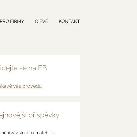
PRO FIRMY
O EVĚ
KONTAKT
idejte se na FB
skavě vás provedu
jnovější příspěvky
anční závislost na mateřské