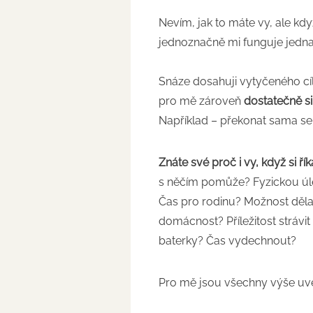
Nevím, jak to máte vy, ale kd
jednoznačně mi funguje jedna
Snáze dosahuji vytyčeného cí
pro mě zároveň
dostatečně s
Například – překonat sama seb
Znáte své proč i vy, když si ř
s něčím pomůže? Fyzickou úle
Čas pro rodinu? Možnost dělat 
domácnost? Příležitost strávit
baterky? Čas vydechnout?
Pro mě jsou všechny výše u