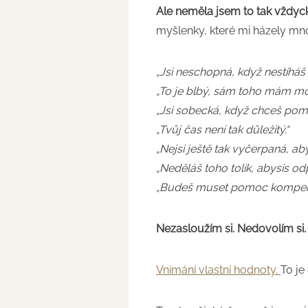
Ale neměla jsem to tak vždyck
myšlenky, které mi házely mn
„Jsi neschopná, když nestíháš 
„To je blbý, sám toho mám mo
„Jsi sobecká, když chceš pom
„Tvůj čas není tak důležitý.“
„Nejsi ještě tak vyčerpaná, a
„Neděláš toho tolik, abysis od
„Budeš muset pomoc kompenzo
Nezasloužím si. Nedovolím si.
Vnímání vlastní hodnoty.
To je