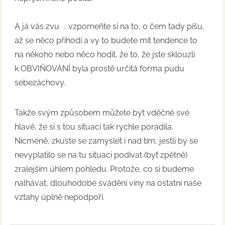
A já vás zvu .. vzpomeňte si na to, o čem tady píšu,
až se něco přihodí a vy to budete mít tendence to
na někoho nebo něco hodit, že to, že jste sklouzli
k OBVIŇOVÁNÍ byla prostě určitá forma pudu
sebezáchovy.
Takže svým způsobem můžete být vděčné své
hlavě, že si s tou situací tak rychle poradila.
Nicméně, zkuste se zamyslet i nad tím, jestli by se
nevyplatilo se na tu situaci podívat (byť zpětně)
zralejším úhlem pohledu. Protože, co si budeme
nalhávat, dlouhodobé svádění viny na ostatní naše
vztahy úplně nepodpoří.