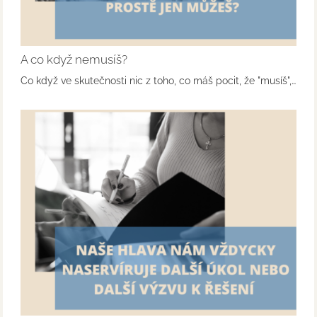
A co když nemusíš?
Co když ve skutečnosti nic z toho, co máš pocit, že "musíš",…