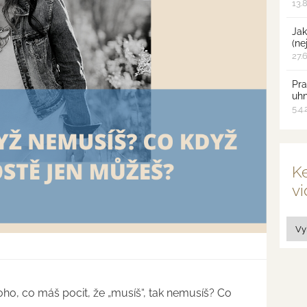
13.
Jak
(ne
27.
Pra
uh
5.4
Ke
vi
oho, co máš pocit, že „musíš“, tak nemusíš? Co