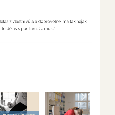
ěláš z vlastní vůle a dobrovolně, má tak nějak
to děláš s pocitem, že musíš.