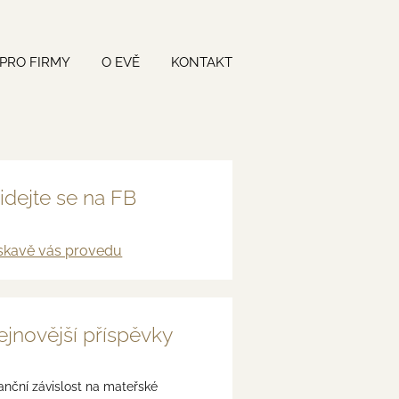
PRO FIRMY
O EVĚ
KONTAKT
idejte se na FB
skavě vás provedu
jnovější příspěvky
anční závislost na mateřské