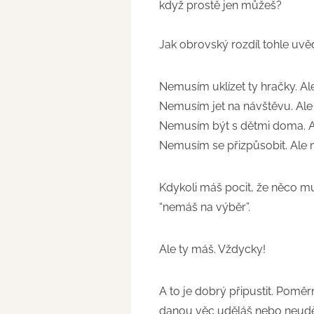
když prostě jen můžeš?
Jak obrovský rozdíl tohle uv
Nemusím uklízet ty hračky. A
Nemusím jet na návštěvu. Al
Nemusím být s dětmi doma. 
Nemusím se přizpůsobit. Ale
Kdykoli máš pocit, že něco mu
“nemáš na výběr”.
Ale ty máš. Vždycky!
A to je dobrý připustit. Poměr
danou věc uděláš nebo neuděl