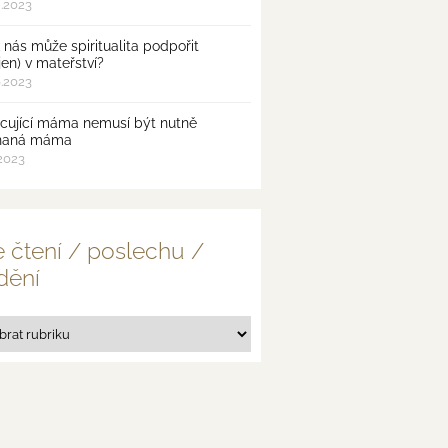
8.2023
 nás může spiritualita podpořit
jen) v mateřství?
6.2023
cující máma nemusí být nutně
naná máma
.2023
 čtení / poslechu /
dění