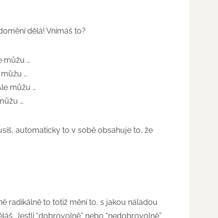
ědomění dělá! Vnímáš to?
le můžu …
e můžu …
Ale můžu …
 můžu …
síš, automaticky to v sobě obsahuje to, že
ně radikálně to totiž mění to, s jakou náladou
áš. Jestli “dobrovolně” nebo “nedobrovolně”