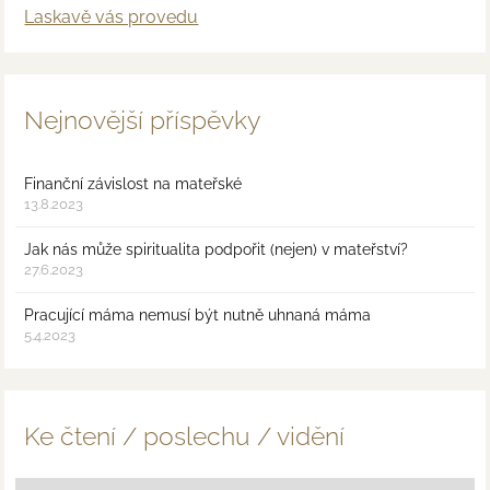
Laskavě vás provedu
Nejnovější příspěvky
Finanční závislost na mateřské
13.8.2023
Jak nás může spiritualita podpořit (nejen) v mateřství?
27.6.2023
Pracující máma nemusí být nutně uhnaná máma
5.4.2023
Ke čtení / poslechu / vidění