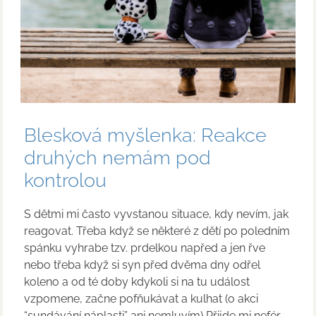
Blesková myšlenka: Reakce
druhých nemám pod
kontrolou
S dětmi mi často vyvstanou situace, kdy nevím, jak
reagovat. Třeba když se některé z dětí po poledním
spánku vyhrabe tzv. prdelkou napřed a jen řve
nebo třeba když si syn před dvěma dny odřel
koleno a od té doby kdykoli si na tu událost
vzpomene, začne pofňukávat a kulhat (o akci
“sundávání náplasti” ani nemluvím) Přijde mi nefér