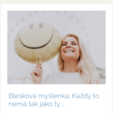
Blesková myšlenka: Každý to
nemá tak jako ty …