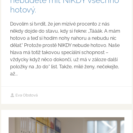
nebudete mít NIKDY všechno
hotový.
Dovolím si tvrdit, že jen mizivé procento z nás
někdy dojde do stavu, kdy si řekne: „Tááák. A mám
hotovo a teď si hodím nohy nahoru a nebudu nic
dělat.“ Protože prostě NIKDY nebude hotovo. Naše
hlava má totiž takovou speciální schopnost –
vždycky když něco dokončí, už má v záloze další
položky na „to do“ list. Takže, milé ženy, nečekejte,
až...
Eva Obstová