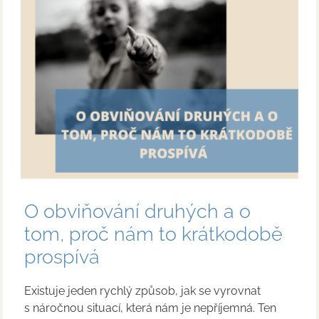
O obviňování druhých a o
tom, proč nám to krátkodobě
prospívá
Existuje jeden rychlý způsob, jak se vyrovnat
s náročnou situací, která nám je nepříjemná. Ten