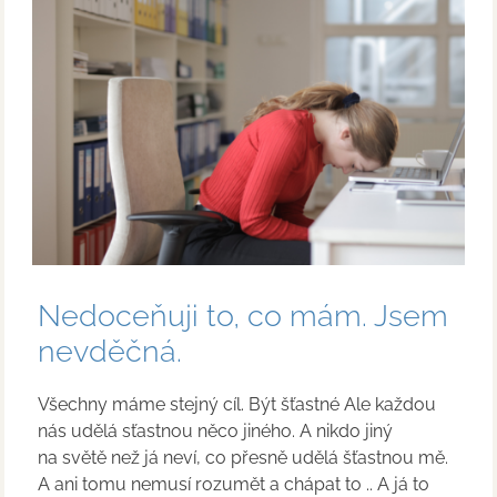
Nedoceňuji to, co mám. Jsem
nevděčná.
Všechny máme stejný cíl. Být šťastné Ale každou
nás udělá sťastnou něco jiného. A nikdo jiný
na světě než já neví, co přesně udělá šťastnou mě.
A ani tomu nemusí rozumět a chápat to .. A já to