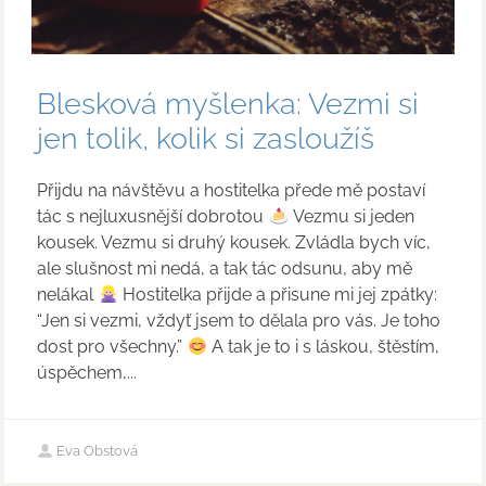
Blesková myšlenka: Vezmi si
jen tolik, kolik si zasloužíš
Přijdu na návštěvu a hostitelka přede mě postaví
tác s nejluxusnější dobrotou
Vezmu si jeden
kousek. Vezmu si druhý kousek. Zvládla bych víc,
ale slušnost mi nedá, a tak tác odsunu, aby mě
nelákal
Hostitelka přijde a přisune mi jej zpátky:
“Jen si vezmi, vždyť jsem to dělala pro vás. Je toho
dost pro všechny.”
A tak je to i s láskou, štěstím,
úspěchem,...
Eva Obstová